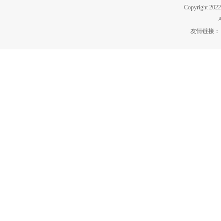
Copyrigh
A
友情链接