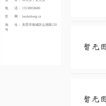
电
话：
13538858680
官
网：
laodazhong.cn
地
址：
东莞市南城区山湖路220
号