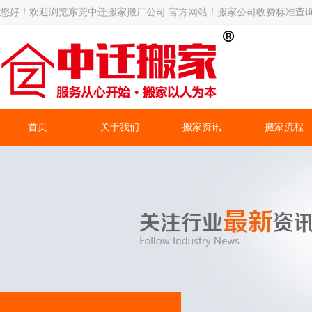
您好！欢迎浏览东莞中迁搬家搬厂公司 官方网站！搬家公司收费标准查
首页
关于我们
搬家资讯
搬家流程