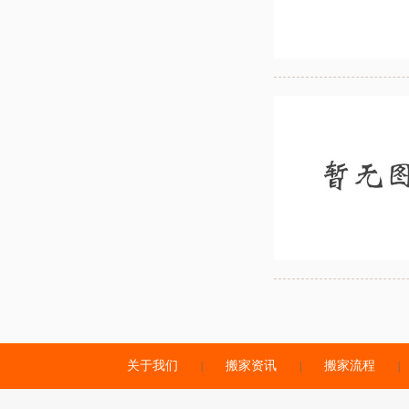
关于我们
搬家资讯
搬家流程
|
|
|