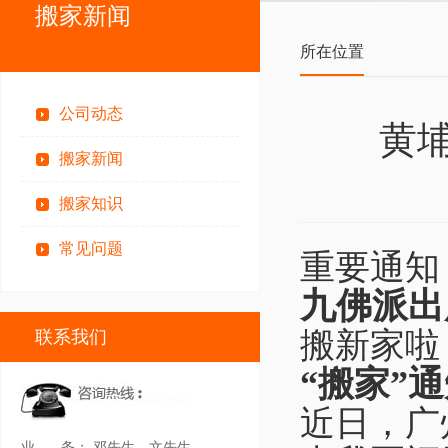
搬家新闻
所在位置
公司动态
黄
搬家新闻
搬家知识
常见问题
重要通知
九佛派出
搬新家啦
联系我们
“搬家”
近日，广
业
务：
邓先生，文先生