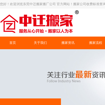
您好！欢迎浏览东莞中迁搬家搬厂公司 官方网站！搬家公司收费标准查
首页
关于我们
搬家资讯
搬家流程