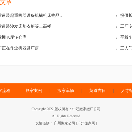
文章
业吊装起重机器设备机械机床物品…
提供
业吊装沙发床垫衣柜等上高楼
工厂
业搬仓库转仓库
平板
车正在作业机器进厂房
工人
家流程
搬家案例
搬家车辆
黄道吉日
人才
|
|
|
|
Copyright 2022 版权所有：中迁搬家搬厂公司
All Rights Reserved
友情链接：
广州搬家公司
|
广州搬家网
|