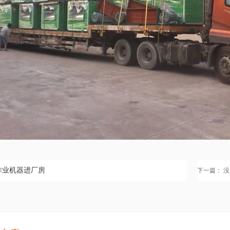
作业机器进厂房
下一篇： 